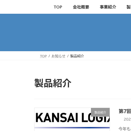
コ
ナ
TOP
会社概要
事業紹介
製
ン
ビ
テ
ゲ
ン
ー
ツ
シ
へ
ョ
ス
ン
キ
に
TOP
お知らせ
製品紹介
ッ
移
プ
動
製品紹介
第7
製品紹介
20
今年も