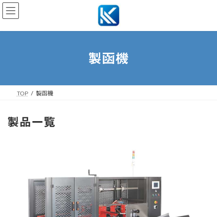
コ
ナ
ン
ビ
テ
ゲ
ン
ー
ツ
シ
へ
ョ
製函機
ス
ン
キ
に
ッ
移
プ
動
TOP
製函機
製品一覧